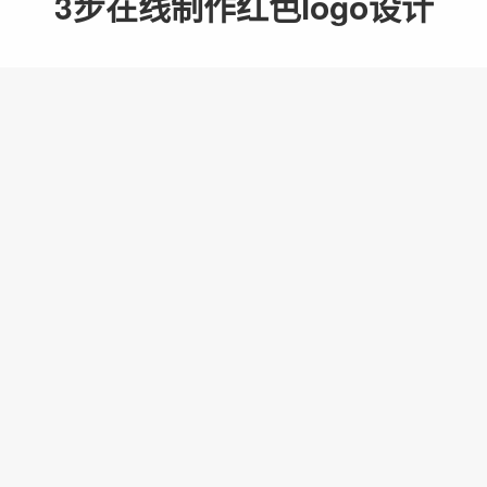
3步在线制作红色logo设计
1.选择logo创意
编辑
只需输入logo名称和品
限logo创意供您挑选。
编辑