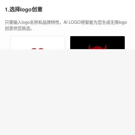
1.选择logo创意
只需输入logo名称和品牌特性，AI LOGO将智能为您生成无限logo
创意供您挑选。
编辑
编辑
2.智能在线编辑
找到喜欢的logo创意后轻松在线编辑logo样式，字体和图标。我们
的智能编辑器能根据你的选择不断推荐各种布局方案和logo配色，
帮助您快速找到您的完美logo。