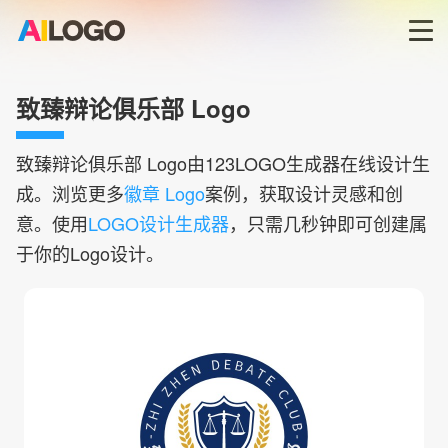
首页
致臻辩论俱乐部 Logo
LOGO生成器→
致臻辩论俱乐部
Logo由123LOGO生成器在线设计生
成。浏览更多
徽章 Logo
案例，获取设计灵感和创
LOGO模板
意。使用
LOGO设计生成器
，只需几秒钟即可创建属
于你的Logo设计。
商标版权
登录